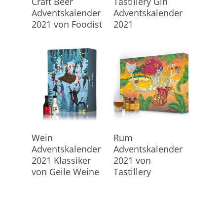
Craft Beer
Tastillery Gin
Kalender
Adventskalender
Adventskalender
2021 von Foodist
2021
Hier Geht's Direkt Zum
Hier Geht's Direkt Zum
Wein
Rum
Kalender
Kalender
Adventskalender
Adventskalender
2021 Klassiker
2021 von
von Geile Weine
Tastillery