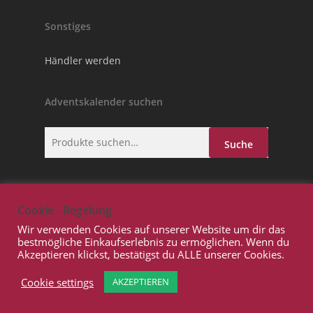
Sonstiges
Händler werden
Adventskalender suchen
Suche
Cookie - Regelung
Wir verwenden Cookies auf unserer Website um dir das
bestmögliche Einkaufserlebnis zu ermöglichen. Wenn du
Akzeptieren klickst, bestätigst du ALLE unserer Cookies.
© 2026 Adventskalender.GmbH. Copyright Prowito
GmbH © 2020
Cookie settings
AKZEPTIEREN