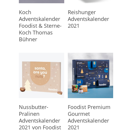
Hier Geht's Direkt Zum
Hier Geht's Direkt Zum
Koch
Reishunger
Kalender
Kalender
Adventskalender
Adventskalender
Foodist & Sterne-
2021
Koch Thomas
Bühner
Hier Geht's Direkt Zum
Hier Geht's Direkt Zum
Nussbutter-
Foodist Premium
Kalender
Kalender
Pralinen
Gourmet
Adventskalender
Adventskalender
2021 von Foodist
2021