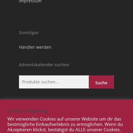
Impressum
Sonstiges
Händler werden
Adventskalender suchen
Suche
Suche
nach:
Cookie - Regelung
Wir verwenden Cookies auf unserer Website um dir das
bestmögliche Einkaufserlebnis zu ermöglichen. Wenn du
Akzeptieren klickst, bestätigst du ALLE unserer Cookies.
© 2026 Adventskalender.GmbH. Copyright Prowito