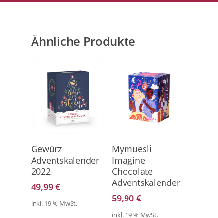
Ähnliche Produkte
Hier Geht's Direkt Zum
Hier Geht's Direkt Zum
Gewürz
Mymuesli
Kalender
Kalender
Adventskalender
Imagine
2022
Chocolate
Adventskalender
49,99
€
59,90
€
inkl. 19 % MwSt.
inkl. 19 % MwSt.