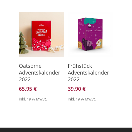
Hier Geht's Direkt Zum
Hier Geht's Direkt Zum
Oatsome
Frühstück
Kalender
Kalender
Adventskalender
Adventskalender
2022
2022
65,95
€
39,90
€
inkl. 19 % MwSt.
inkl. 19 % MwSt.