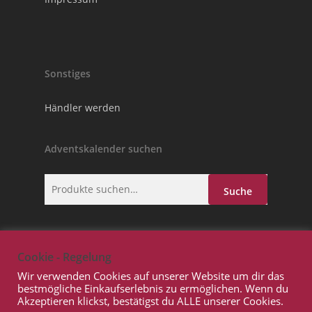
Sonstiges
Händler werden
Adventskalender suchen
Suche
Suche
nach:
Cookie - Regelung
Wir verwenden Cookies auf unserer Website um dir das
bestmögliche Einkaufserlebnis zu ermöglichen. Wenn du
Akzeptieren klickst, bestätigst du ALLE unserer Cookies.
© 2026 Adventskalender.GmbH. Copyright Prowito