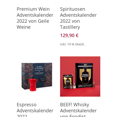
Direkt Zum Kalender
Hier Geht's Direkt Zum
Premium Wein
Spirituosen
Kalender
Adventskalender
Adventskalender
2022 von Geile
2022 von
Weine
Tastillery
129,90
€
inkl. 19 % MwSt.
Hier Geht's Direkt Zum
Hier Geht's Direkt Zum
Espresso
BEEF! Whisky
Kalender
Kalender
Adventskalender
Adventskalender
2022
von Foodist