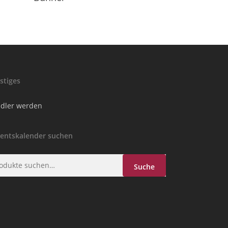
stiges
dler werden
entskalender suchen
he
Suche
h: