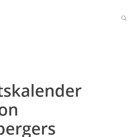
tskalender
von
bergers