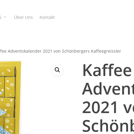
5
Über Uns
Kontakt
fee Adventskalender 2021 von Schönbergers Kaffeegreissler
Kaffee
Adven
2021 
Schön