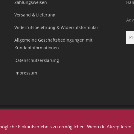
Zahlungsweisen
Hän
Versand & Lieferung
Adv
Widerrufsbelehrung & Widerrufsformular
Suc
Allgemeine Geschäftsbedingungen mit
nac
Kundeninformationen
Datenschutzerklärung
Impressum
© 2026 Adventskalender.GmbH. Copyright Prowito GmbH © 2020
mögliche Einkaufserlebnis zu ermöglichen. Wenn du Akzeptieren