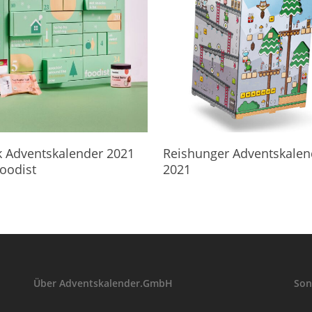
eht's Direkt Zum Kalender
Hier Geht's Direkt Zum Kalender
 Adventskalender 2021
Reishunger Adventskalen
oodist
2021
Über Adventskalender.GmbH
Son