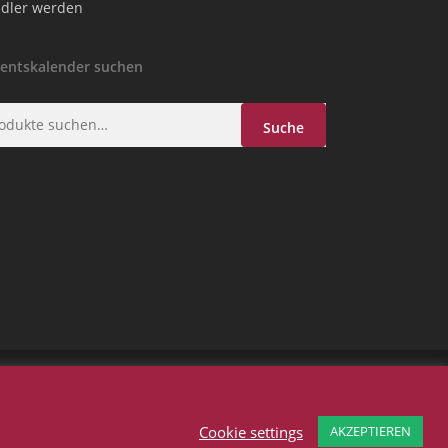
dler werden
entskalender suchen
he
Suche
h:
Cookie settings
AKZEPTIEREN