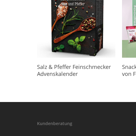
Hier Geht's Direkt Zum Kalender
Hier G
Salz & Pfeffer Feinschmecker
Snack
Advenskalender
von F
Kundenberatung