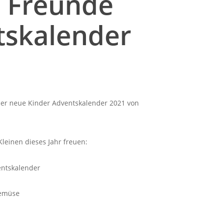
 Freunde
tskalender
 der neue Kinder Adventskalender 2021 von
leinen dieses Jahr freuen:
entskalender
Gemüse