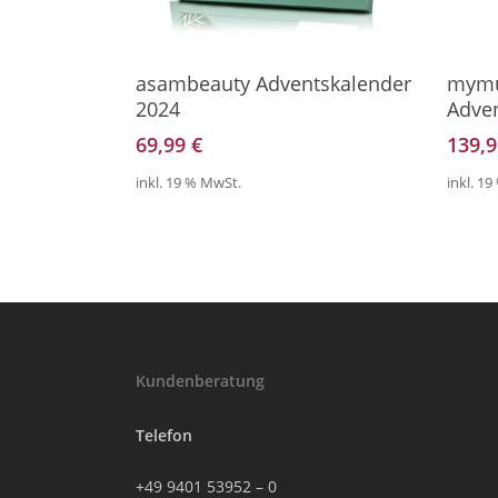
Direkt Zum Kalender
Direkt
asambeauty Adventskalender
mymu
2024
Adve
69,99
€
139,
inkl. 19 % MwSt.
inkl. 1
Kundenberatung
Telefon
+49 9401 53952 – 0