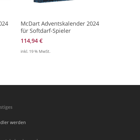
Direkt Zum Produkt
024
McDart Adventskalender 2024
für Softdarf-Spieler
114,94
€
inkl. 19 % MwSt.
stiges
dler werden