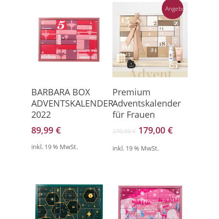
Angebot!
Direkt Zum Kalender
Hier Geht's Direkt Zum
BARBARA BOX
Premium
Kalender
ADVENTSKALENDER
Adventskalender
2022
für Frauen
Ursprünglicher
Aktueller
89,99
€
179,00
€
270,00
€
Preis
Preis
inkl. 19 % MwSt.
inkl. 19 % MwSt.
war:
ist:
270,00 €
179,00 €.