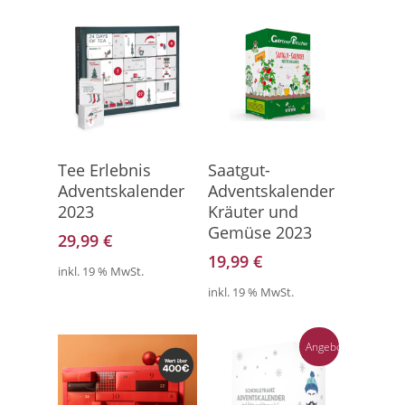
Direkt Zum
Hier Geht's Direkt Zum
Tee Erlebnis
Saatgut-
Adventskalender 2023
Kalender
Adventskalender
Adventskalender
2023
Kräuter und
Gemüse 2023
29,99
€
19,99
€
inkl. 19 % MwSt.
inkl. 19 % MwSt.
Angebot!