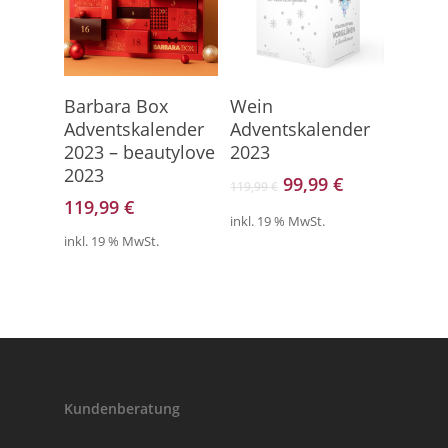
Direkt Zum Kalender
Direkt Zum Kalender
Barbara Box
Wein
Adventskalender
Adventskalender
2023 – beautylove
2023
2023
Ursprünglicher
Aktueller
99,99
€
119,99
€
Preis
Preis
119,99
€
inkl. 19 % MwSt.
war:
ist:
inkl. 19 % MwSt.
119,99 €
99,99 €.
Kundenberatung