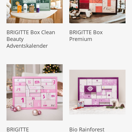
Produkt Kaufen
Produkt Kaufen
BRIGITTE Box Clean
BRIGITTE Box
Beauty
Premium
Adventskalender
Produkt Kaufen
Hier Geht's Direkt Zum
BRIGITTE
Bio Rainforest
Kalender