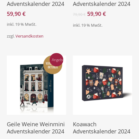
Adventskalender 2024
Adventskalender 2024
Ursprünglicher
Aktueller
59,90
€
59,90
€
79,90
€
Preis
Preis
inkl. 19 % MwSt.
inkl. 19 % MwSt.
war:
ist:
79,90 €
59,90 €.
zzgl.
Versandkosten
Angebot!
Direkt Zum Kalender
Direkt Zum Kalender
Geile Weine Weinmini
Koawach
Adventskalender 2024
Adventskalender 2024