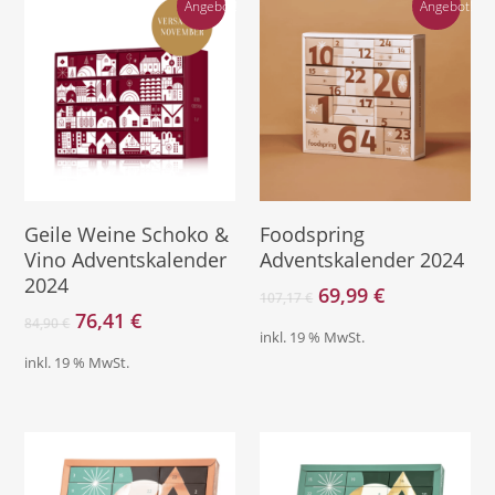
Angebot!
Angebot!
Direkt Zum Kalender
Direkt Zum Kalender
Geile Weine Schoko &
Foodspring
Vino Adventskalender
Adventskalender 2024
2024
Ursprünglicher
Aktueller
69,99
€
107,17
€
Preis
Preis
Ursprünglicher
Aktueller
76,41
€
84,90
€
inkl. 19 % MwSt.
war:
ist:
Preis
Preis
inkl. 19 % MwSt.
107,17 €
69,99 €.
war:
ist:
84,90 €
76,41 €.