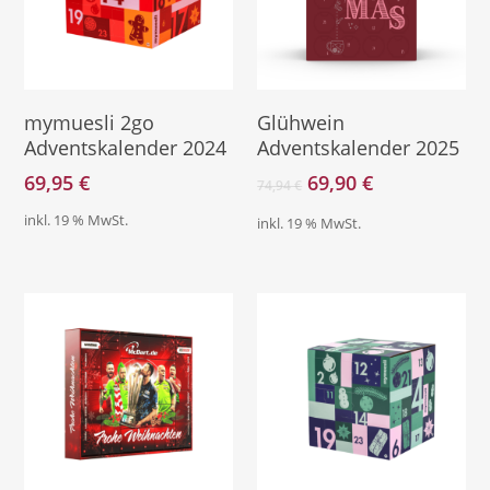
Direkt Zu Kalender
Direkt Zum Kalender
mymuesli 2go
Glühwein
Adventskalender 2024
Adventskalender 2025
Ursprünglicher
Aktueller
69,95
€
69,90
€
74,94
€
Preis
Preis
inkl. 19 % MwSt.
inkl. 19 % MwSt.
war:
ist:
74,94 €
69,90 €.